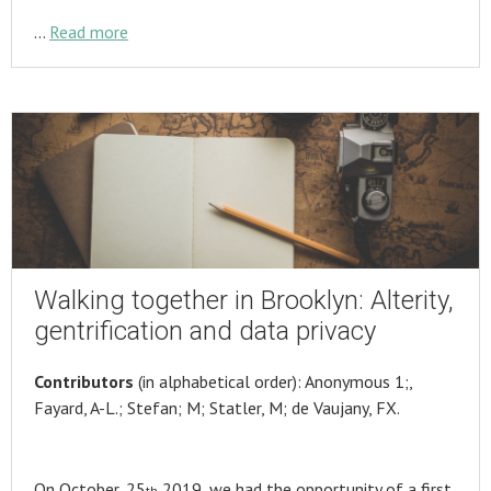
…
Read more
Walking together in Brooklyn: Alterity,
gentrification and data privacy
Contributors
(in alphabetical order): Anonymous 1;,
Fayard, A-L.; Stefan; M; Statler, M; de Vaujany, FX.
On October, 25
2019, we had the opportunity of a first
th