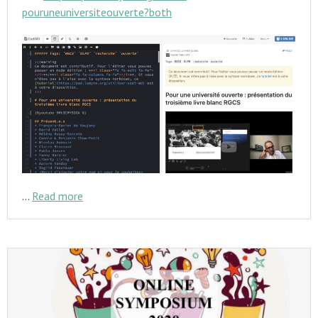
pouruneuniversiteouverte?both
…
Read more