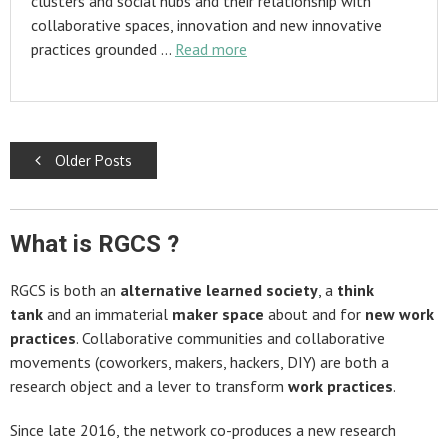
clusters and social hubs and their relationship with
collaborative spaces, innovation and new innovative
practices grounded …
Read more
Posts
Older Posts
navigation
What is RGCS ?
RGCS is both an
alternative learned society
, a
think
tank
and an immaterial
maker space
about and for
new work
practices
. Collaborative communities and collaborative
movements (coworkers, makers, hackers, DIY) are both a
research object and a lever to transform
work practices
.
Since late 2016, the network co-produces a new research