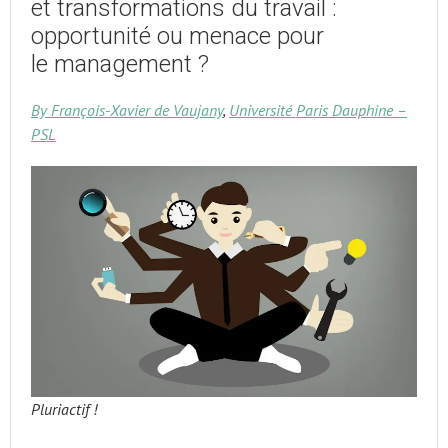
et transformations du travail :
opportunité ou menace pour
le management ?
By François-Xavier de Vaujany
,
Université Paris Dauphine –
PSL
Pluriactif !